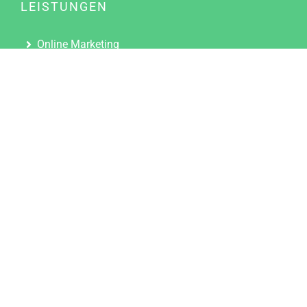
LEISTUNGEN
Online Marketing
Content Marketing
Content Marketing Abos
Content Marketing für Ärzte
Suchmaschinenoptimierung
Social Media Marketing
Influencer Marketing
Partnerprogramm
TOOLS