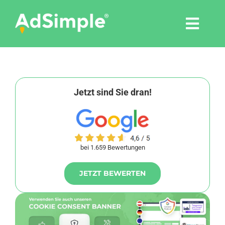
Skip
to
Togg
content
Navi
Leistungen
Tools
Jetzt sind Sie dran!
Pressemitteilungen
bei 1.659 Bewertungen
Shop
JETZT BEWERTEN
Agentur
Blog