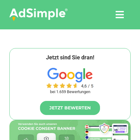
Skip
to
Togg
content
Navi
Leistungen
Tools
Jetzt sind Sie dran!
Pressemitteilungen
bei 1.659 Bewertungen
Shop
JETZT BEWERTEN
Agentur
Blog