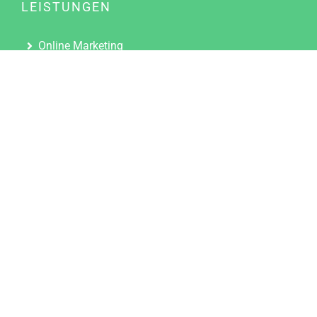
LEISTUNGEN
Online Marketing
Content Marketing
Content Marketing Abos
Content Marketing für Ärzte
Suchmaschinenoptimierung
Social Media Marketing
Influencer Marketing
Partnerprogramm
TOOLS