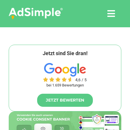
Skip
to
Togg
content
Navi
Leistungen
Tools
Jetzt sind Sie dran!
Pressemitteilungen
bei 1.659 Bewertungen
Shop
JETZT BEWERTEN
Agentur
Blog