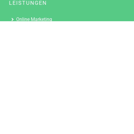
LEISTUNGEN
Online Marketing
Content Marketing
Content Marketing Abos
Content Marketing für Ärzte
Suchmaschinenoptimierung
Social Media Marketing
Influencer Marketing
Partnerprogramm
TOOLS