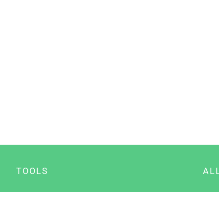
TOOLS
AL
Datenschutz Generator
A