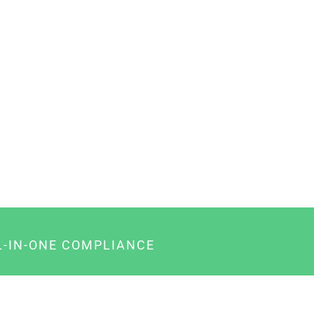
L-IN-ONE COMPLIANCE
gency-Paket für Agenturen