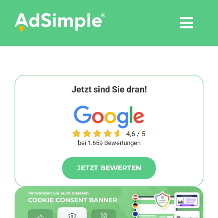
Skip
to
Togg
content
Navi
Leistungen
Tools
Jetzt sind Sie dran!
Pressemitteilungen
bei 1.659 Bewertungen
Shop
JETZT BEWERTEN
Agentur
Blog