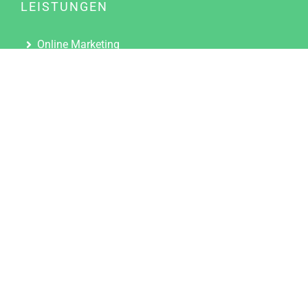
LEISTUNGEN
Online Marketing
Content Marketing
Content Marketing Abos
Content Marketing für Ärzte
Suchmaschinenoptimierung
Social Media Marketing
Influencer Marketing
Partnerprogramm
TOOLS