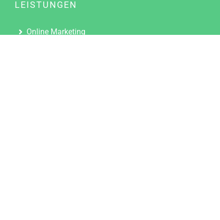
LEISTUNGEN
Online Marketing
Content Marketing
Content Marketing Abos
Content Marketing für Ärzte
Suchmaschinenoptimierung
Social Media Marketing
Influencer Marketing
Partnerprogramm
TOOLS