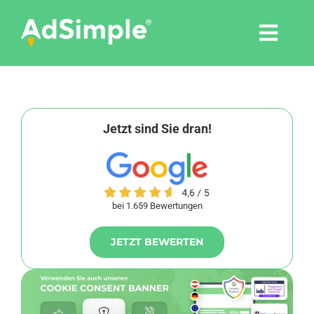
Skip
to
Togg
content
Navi
Leistungen
Tools
Jetzt sind Sie dran!
Pressemitteilungen
bei 1.659 Bewertungen
Shop
JETZT BEWERTEN
Agentur
Blog