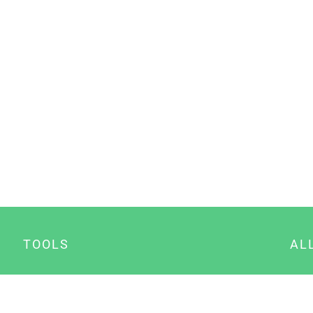
TOOLS
AL
Datenschutz Generator
A