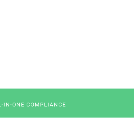
L-IN-ONE COMPLIANCE
gency-Paket für Agenturen