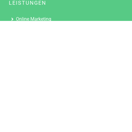
LEISTUNGEN
Online Marketing
Content Marketing
Content Marketing Abos
Content Marketing für Ärzte
Suchmaschinenoptimierung
Social Media Marketing
Influencer Marketing
Partnerprogramm
TOOLS