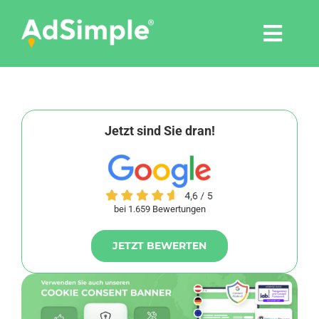
Skip
to
Togg
content
Navi
Leistungen
Tools
Jetzt sind Sie dran!
Pressemitteilungen
bei 1.659 Bewertungen
Shop
JETZT BEWERTEN
Agentur
Blog