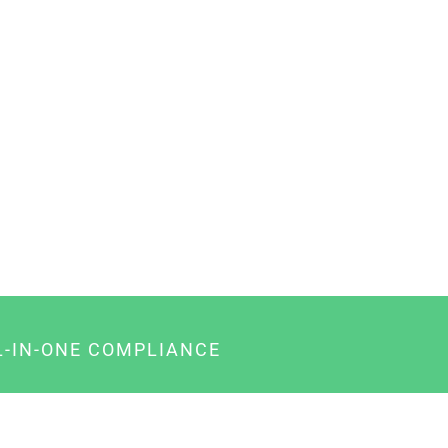
L-IN-ONE COMPLIANCE
gency-Paket für Agenturen