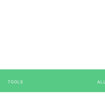
TOOLS
AL
Datenschutz Generator
A