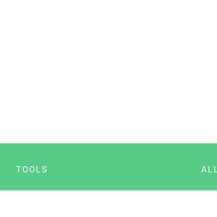
TOOLS
AL
Datenschutz Generator
A