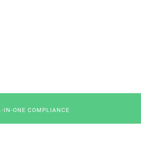
L-IN-ONE COMPLIANCE
gency-Paket für Agenturen