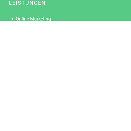
LEISTUNGEN
Online Marketing
Content Marketing
Content Marketing Abos
Content Marketing für Ärzte
Suchmaschinenoptimierung
Social Media Marketing
Influencer Marketing
Partnerprogramm
TOOLS