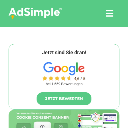
Skip
to
Togg
content
Navi
Leistungen
Tools
Jetzt sind Sie dran!
Pressemitteilungen
bei 1.659 Bewertungen
Shop
JETZT BEWERTEN
Agentur
Blog