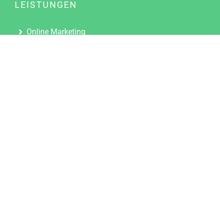
LEISTUNGEN
Online Marketing
Content Marketing
Content Marketing Abos
Content Marketing für Ärzte
Suchmaschinenoptimierung
Social Media Marketing
Influencer Marketing
Partnerprogramm
TOOLS