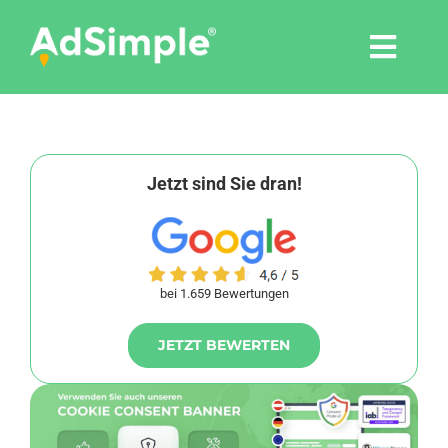
Skip
to
Togg
content
Navi
Leistungen
Tools
Jetzt sind Sie dran!
Pressemitteilungen
bei 1.659 Bewertungen
Shop
JETZT BEWERTEN
Agentur
Blog