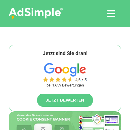
Skip
to
Togg
content
Navi
Leistungen
Tools
Jetzt sind Sie dran!
Pressemitteilungen
bei 1.659 Bewertungen
Shop
JETZT BEWERTEN
Agentur
Blog