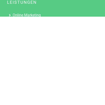
LEISTUNGEN
Online Marketing
Content Marketing
Content Marketing Abos
Content Marketing für Ärzte
Suchmaschinenoptimierung
Social Media Marketing
Influencer Marketing
Partnerprogramm
TOOLS