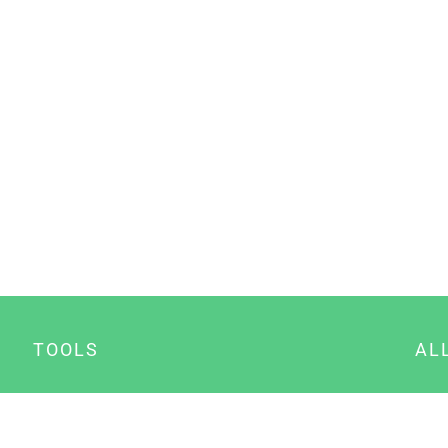
TOOLS
AL
Datenschutz Generator
A