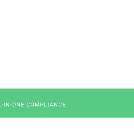
L-IN-ONE COMPLIANCE
gency-Paket für Agenturen