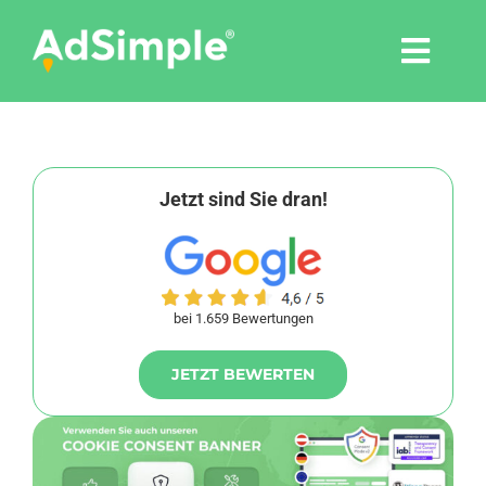
Skip
to
Togg
content
Navi
Leistungen
Tools
Jetzt sind Sie dran!
Pressemitteilungen
bei 1.659 Bewertungen
Shop
JETZT BEWERTEN
Agentur
Blog