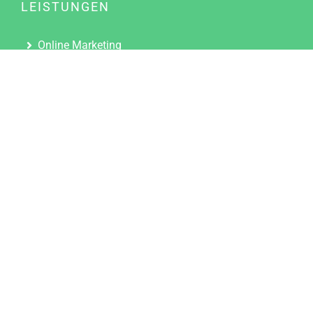
LEISTUNGEN
Online Marketing
Content Marketing
Content Marketing Abos
Content Marketing für Ärzte
Suchmaschinenoptimierung
Social Media Marketing
Influencer Marketing
Partnerprogramm
TOOLS