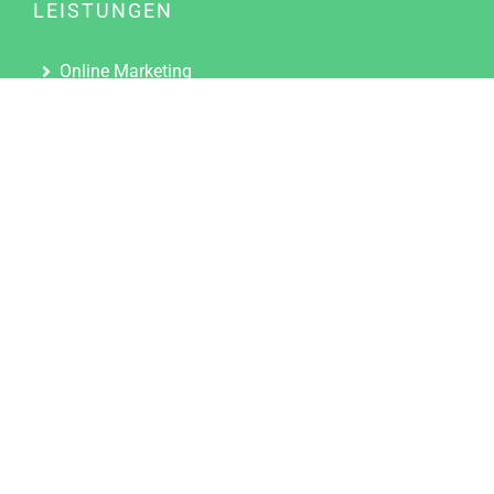
LEISTUNGEN
Online Marketing
Content Marketing
Content Marketing Abos
Content Marketing für Ärzte
Suchmaschinenoptimierung
Social Media Marketing
Influencer Marketing
Partnerprogramm
TOOLS