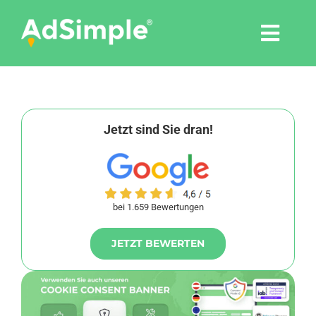
Skip
to
Togg
content
Navi
Leistungen
Tools
Jetzt sind Sie dran!
Pressemitteilungen
bei 1.659 Bewertungen
Shop
JETZT BEWERTEN
Agentur
Blog