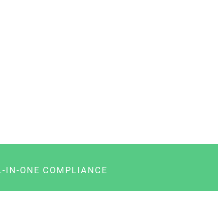
L-IN-ONE COMPLIANCE
gency-Paket für Agenturen