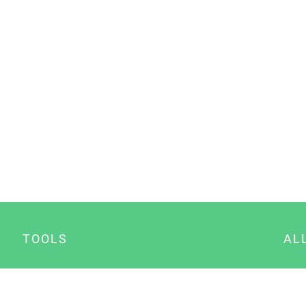
TOOLS
AL
Datenschutz Generator
A