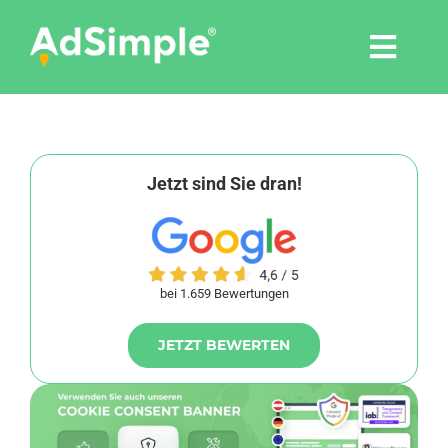
Skip
to
Togg
content
Navi
Leistungen
Tools
Jetzt sind Sie dran!
Pressemitteilungen
bei 1.659 Bewertungen
Shop
JETZT BEWERTEN
Agentur
Blog