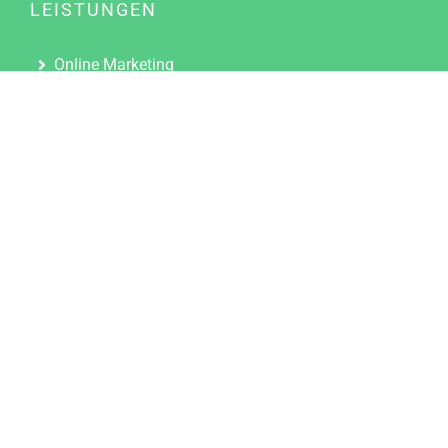
LEISTUNGEN
Online Marketing
Content Marketing
Content Marketing Abos
Content Marketing für Ärzte
Suchmaschinenoptimierung
Social Media Marketing
Influencer Marketing
Partnerprogramm
TOOLS