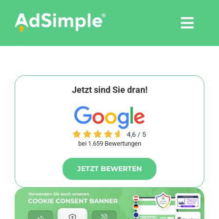
Skip
to
Togg
content
Navi
Leistungen
Tools
Jetzt sind Sie dran!
Pressemitteilungen
bei 1.659 Bewertungen
Shop
JETZT BEWERTEN
Agentur
Blog