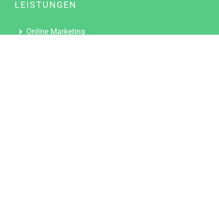
LEISTUNGEN
Online Marketing
Content Marketing
Content Marketing Abos
Content Marketing für Ärzte
Suchmaschinenoptimierung
Social Media Marketing
Influencer Marketing
Partnerprogramm
TOOLS