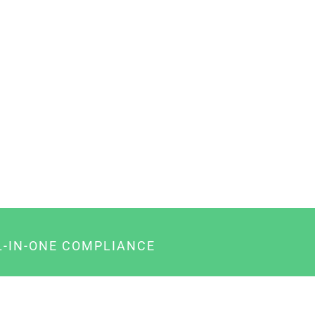
L-IN-ONE COMPLIANCE
gency-Paket für Agenturen