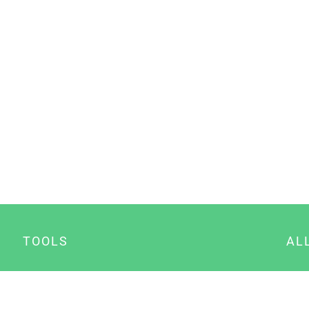
TOOLS
AL
Datenschutz Generator
A