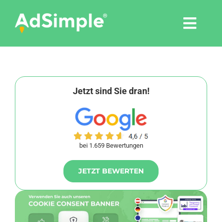
Skip
to
Togg
content
Navi
Leistungen
Tools
Jetzt sind Sie dran!
Pressemitteilungen
bei 1.659 Bewertungen
Shop
JETZT BEWERTEN
Agentur
Blog