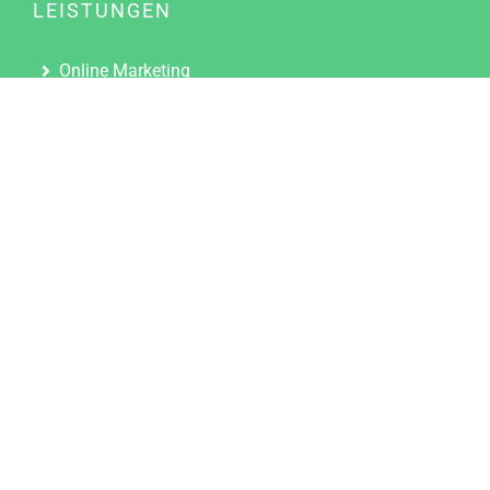
LEISTUNGEN
Online Marketing
Content Marketing
Content Marketing Abos
Content Marketing für Ärzte
Suchmaschinenoptimierung
Social Media Marketing
Influencer Marketing
Partnerprogramm
TOOLS