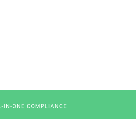
L-IN-ONE COMPLIANCE
gency-Paket für Agenturen