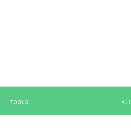
TOOLS
AL
Datenschutz Generator
A