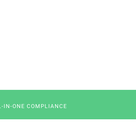
L-IN-ONE COMPLIANCE
gency-Paket für Agenturen