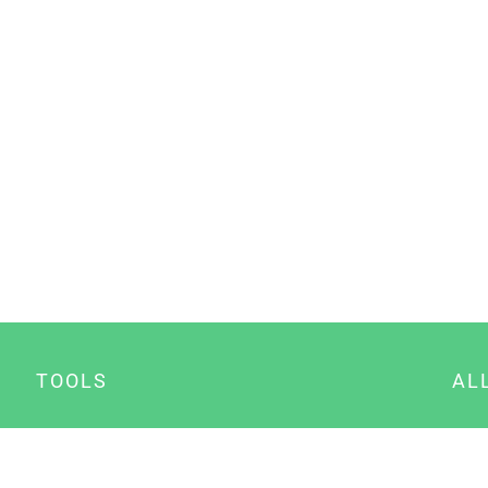
TOOLS
AL
Datenschutz Generator
A