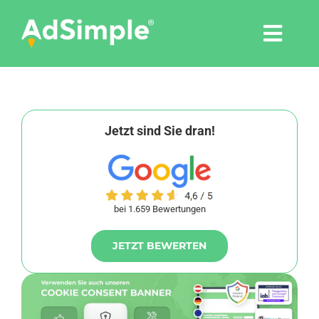
Skip
to
Togg
content
Navi
Leistungen
Tools
Jetzt sind Sie dran!
Pressemitteilungen
bei 1.659 Bewertungen
Shop
JETZT BEWERTEN
Agentur
Blog