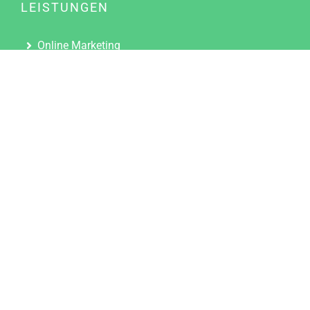
LEISTUNGEN
Online Marketing
Content Marketing
Content Marketing Abos
Content Marketing für Ärzte
Suchmaschinenoptimierung
Social Media Marketing
Influencer Marketing
Partnerprogramm
TOOLS