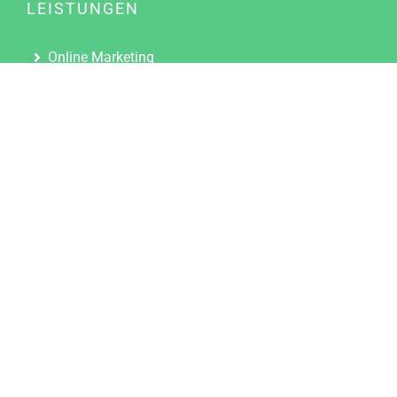
LEISTUNGEN
Online Marketing
Content Marketing
Content Marketing Abos
Content Marketing für Ärzte
Suchmaschinenoptimierung
Social Media Marketing
Influencer Marketing
Partnerprogramm
TOOLS