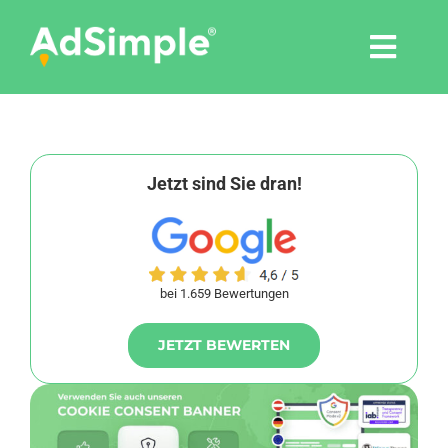
Skip
to
Togg
content
Navi
Leistungen
Tools
Jetzt sind Sie dran!
Pressemitteilungen
bei 1.659 Bewertungen
Shop
JETZT BEWERTEN
Agentur
Blog