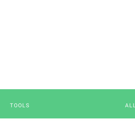
TOOLS
AL
Datenschutz Generator
A