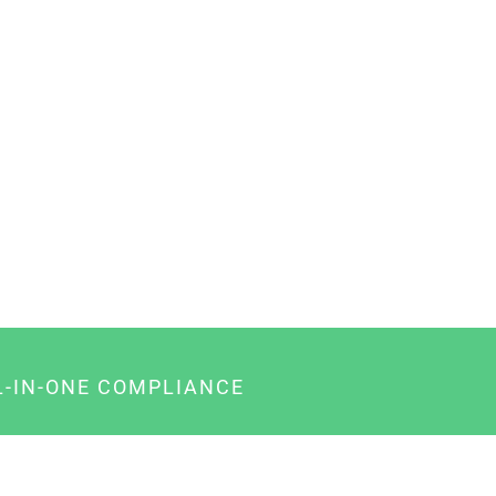
L-IN-ONE COMPLIANCE
gency-Paket für Agenturen