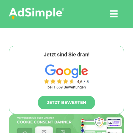
Skip
to
Togg
content
Navi
Leistungen
Tools
Jetzt sind Sie dran!
Pressemitteilungen
bei 1.659 Bewertungen
Shop
JETZT BEWERTEN
Agentur
Blog