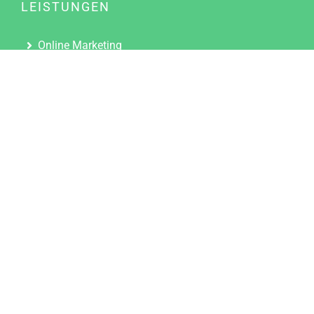
LEISTUNGEN
Online Marketing
Content Marketing
Content Marketing Abos
Content Marketing für Ärzte
Suchmaschinenoptimierung
Social Media Marketing
Influencer Marketing
Partnerprogramm
TOOLS