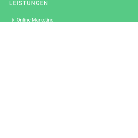
LEISTUNGEN
Online Marketing
Content Marketing
Content Marketing Abos
Content Marketing für Ärzte
Suchmaschinenoptimierung
Social Media Marketing
Influencer Marketing
Partnerprogramm
TOOLS