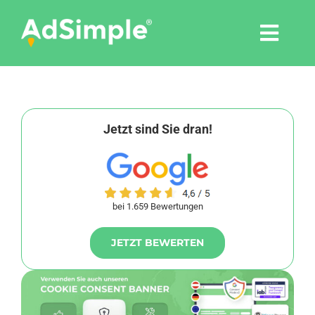
Skip
to
Togg
content
Navi
Leistungen
Tools
Jetzt sind Sie dran!
Pressemitteilungen
bei 1.659 Bewertungen
Shop
JETZT BEWERTEN
Agentur
Blog