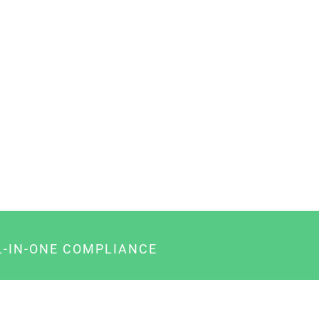
L-IN-ONE COMPLIANCE
gency-Paket für Agenturen