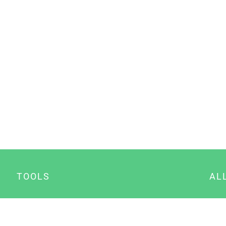
TOOLS
AL
Datenschutz Generator
A