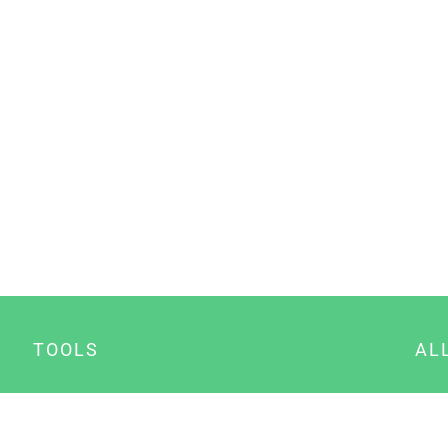
TOOLS
AL
Datenschutz Generator
A