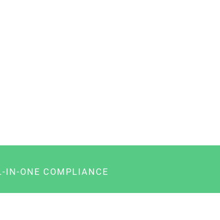
L-IN-ONE COMPLIANCE
gency-Paket für Agenturen