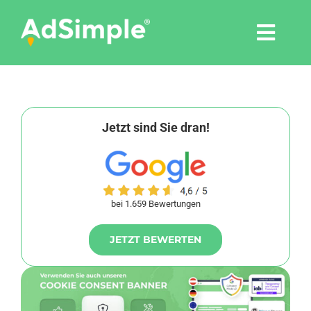
Skip
to
Togg
content
Navi
Leistungen
Tools
Jetzt sind Sie dran!
Pressemitteilungen
bei 1.659 Bewertungen
Shop
JETZT BEWERTEN
Agentur
Blog