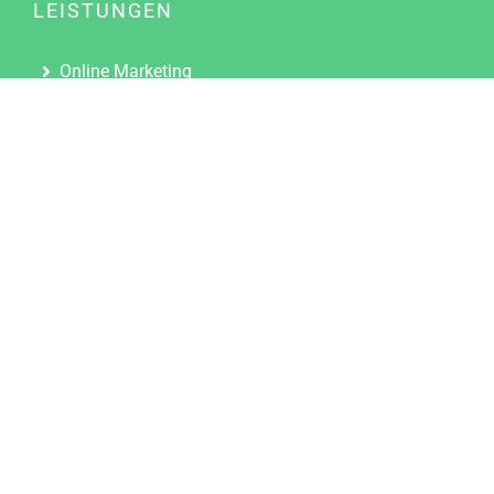
LEISTUNGEN
Online Marketing
Content Marketing
Content Marketing Abos
Content Marketing für Ärzte
Suchmaschinenoptimierung
Social Media Marketing
Influencer Marketing
Partnerprogramm
TOOLS