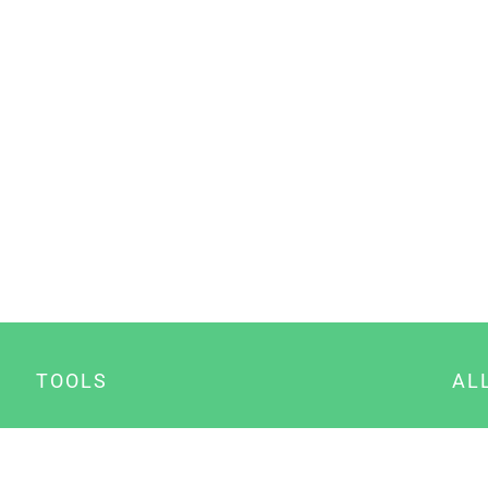
TOOLS
AL
Datenschutz Generator
A