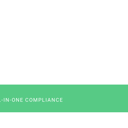
L-IN-ONE COMPLIANCE
gency-Paket für Agenturen