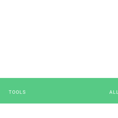
TOOLS
AL
Datenschutz Generator
A