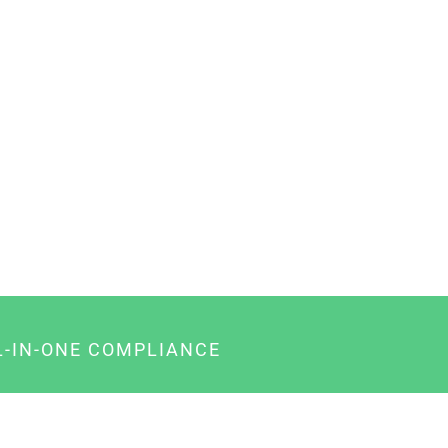
L-IN-ONE COMPLIANCE
gency-Paket für Agenturen