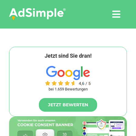
Skip
to
Togg
content
Navi
Leistungen
Tools
Jetzt sind Sie dran!
Pressemitteilungen
bei 1.659 Bewertungen
Shop
JETZT BEWERTEN
Agentur
Blog