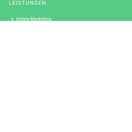
LEISTUNGEN
Online Marketing
Content Marketing
Content Marketing Abos
Content Marketing für Ärzte
Suchmaschinenoptimierung
Social Media Marketing
Influencer Marketing
Partnerprogramm
TOOLS