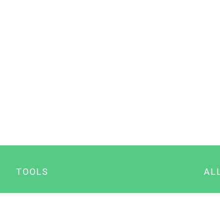
TOOLS
AL
Datenschutz Generator
A