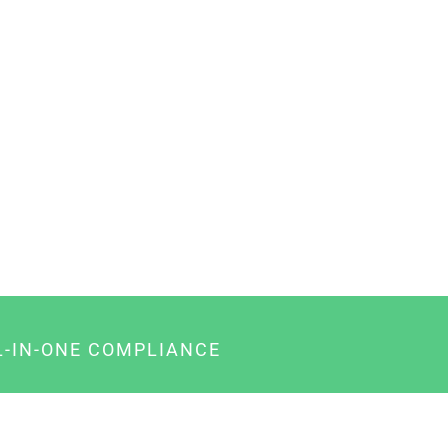
L-IN-ONE COMPLIANCE
gency-Paket für Agenturen