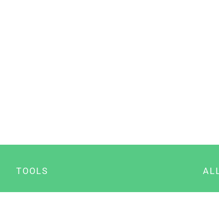
TOOLS
AL
Datenschutz Generator
A