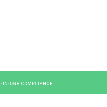
L-IN-ONE COMPLIANCE
gency-Paket für Agenturen