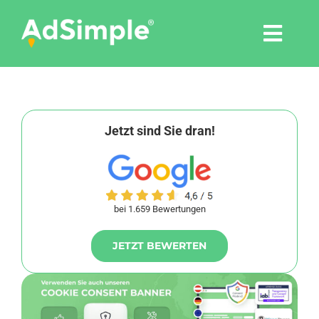
Skip
to
Togg
content
Navi
Leistungen
Tools
Jetzt sind Sie dran!
Pressemitteilungen
bei 1.659 Bewertungen
Shop
JETZT BEWERTEN
Agentur
Blog