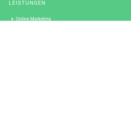
LEISTUNGEN
Online Marketing
Content Marketing
Content Marketing Abos
Content Marketing für Ärzte
Suchmaschinenoptimierung
Social Media Marketing
Influencer Marketing
Partnerprogramm
TOOLS