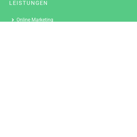
LEISTUNGEN
Online Marketing
Content Marketing
Content Marketing Abos
Content Marketing für Ärzte
Suchmaschinenoptimierung
Social Media Marketing
Influencer Marketing
Partnerprogramm
TOOLS