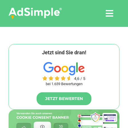
Skip
to
Togg
content
Navi
Leistungen
Tools
Jetzt sind Sie dran!
Pressemitteilungen
bei 1.659 Bewertungen
Shop
JETZT BEWERTEN
Agentur
Blog