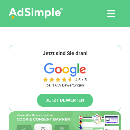
Skip
to
Togg
content
Navi
Leistungen
Tools
Jetzt sind Sie dran!
Pressemitteilungen
bei 1.659 Bewertungen
Shop
JETZT BEWERTEN
Agentur
Blog