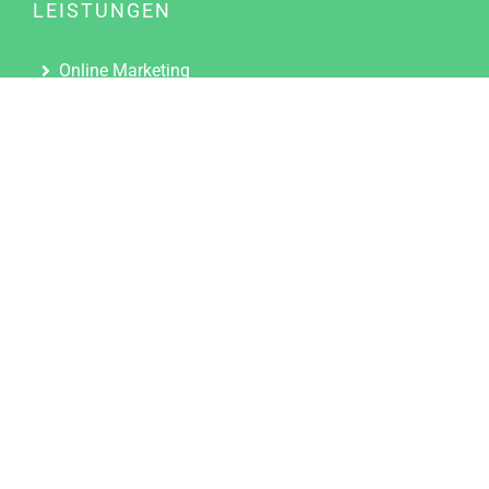
LEISTUNGEN
Online Marketing
Content Marketing
Content Marketing Abos
Content Marketing für Ärzte
Suchmaschinenoptimierung
Social Media Marketing
Influencer Marketing
Partnerprogramm
TOOLS