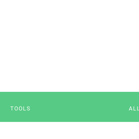
TOOLS
AL
Datenschutz Generator
A