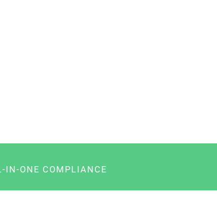
L-IN-ONE COMPLIANCE
gency-Paket für Agenturen