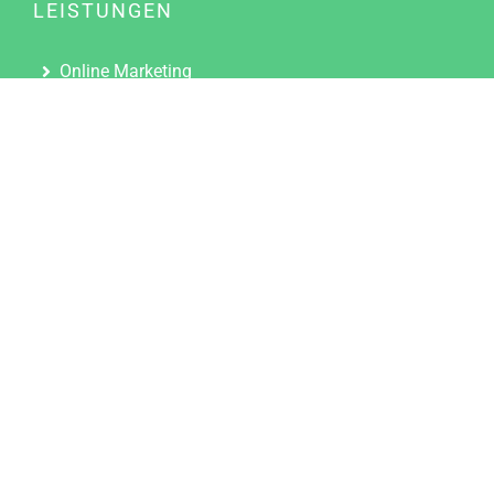
LEISTUNGEN
Online Marketing
Content Marketing
Content Marketing Abos
Content Marketing für Ärzte
Suchmaschinenoptimierung
Social Media Marketing
Influencer Marketing
Partnerprogramm
TOOLS