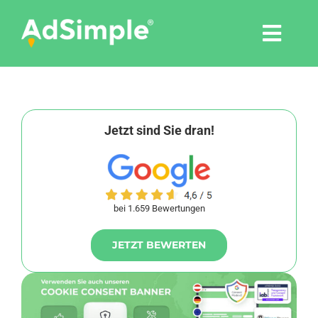
Skip
to
Togg
content
Navi
Leistungen
Tools
Jetzt sind Sie dran!
Pressemitteilungen
bei 1.659 Bewertungen
Shop
JETZT BEWERTEN
Agentur
Blog