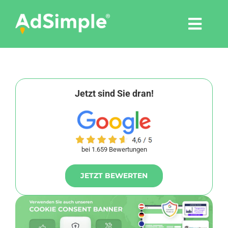
Skip
to
Togg
content
Navi
Leistungen
Tools
Jetzt sind Sie dran!
Pressemitteilungen
bei 1.659 Bewertungen
Shop
JETZT BEWERTEN
Agentur
Blog