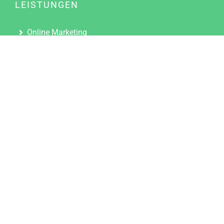
LEISTUNGEN
Online Marketing
Content Marketing
Content Marketing Abos
Content Marketing für Ärzte
Suchmaschinenoptimierung
Social Media Marketing
Influencer Marketing
Partnerprogramm
TOOLS