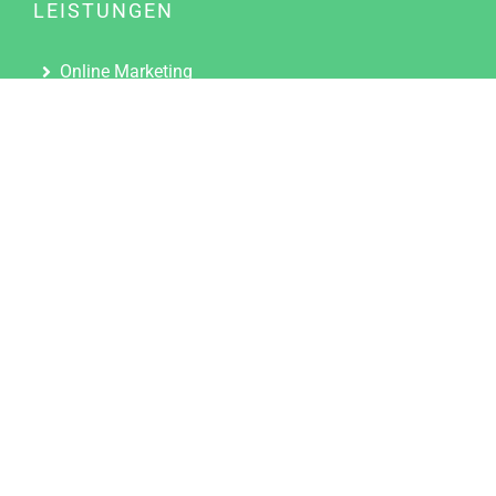
LEISTUNGEN
Online Marketing
Content Marketing
Content Marketing Abos
Content Marketing für Ärzte
Suchmaschinenoptimierung
Social Media Marketing
Influencer Marketing
Partnerprogramm
TOOLS