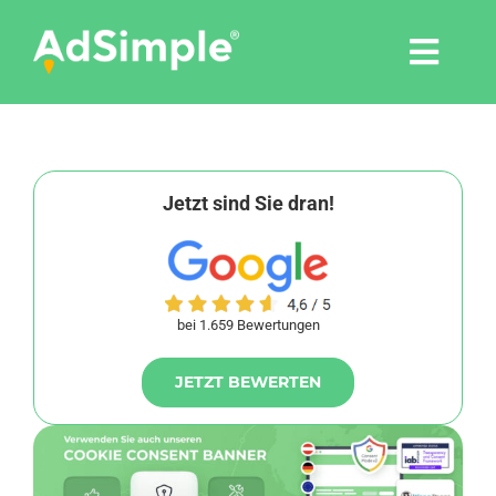
Skip
to
Togg
content
Navi
Leistungen
Tools
Jetzt sind Sie dran!
Pressemitteilungen
bei 1.659 Bewertungen
Shop
JETZT BEWERTEN
Agentur
Blog