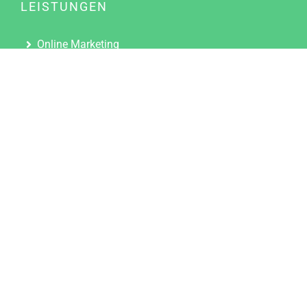
LEISTUNGEN
Online Marketing
Content Marketing
Content Marketing Abos
Content Marketing für Ärzte
Suchmaschinenoptimierung
Social Media Marketing
Influencer Marketing
Partnerprogramm
TOOLS