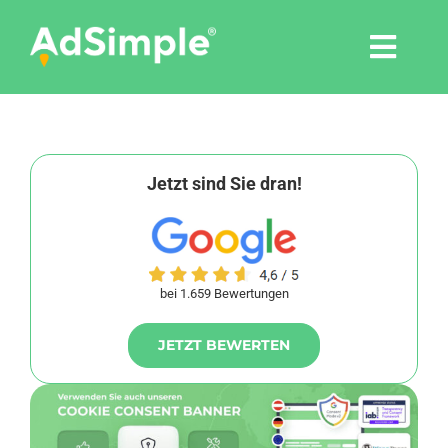
Skip
to
Togg
content
Navi
Leistungen
Tools
Jetzt sind Sie dran!
Pressemitteilungen
bei 1.659 Bewertungen
Shop
JETZT BEWERTEN
Agentur
Blog