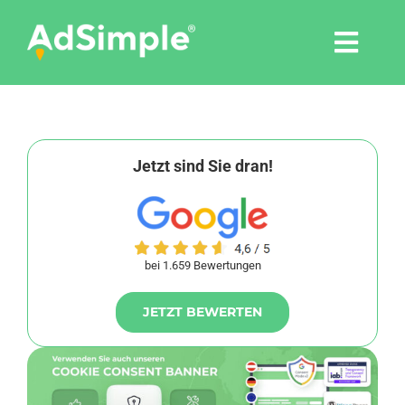
Skip
to
Togg
content
Navi
Leistungen
Tools
Jetzt sind Sie dran!
Pressemitteilungen
bei 1.659 Bewertungen
Shop
JETZT BEWERTEN
Agentur
Blog