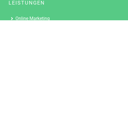
LEISTUNGEN
Online Marketing
Content Marketing
Content Marketing Abos
Content Marketing für Ärzte
Suchmaschinenoptimierung
Social Media Marketing
Influencer Marketing
Partnerprogramm
TOOLS