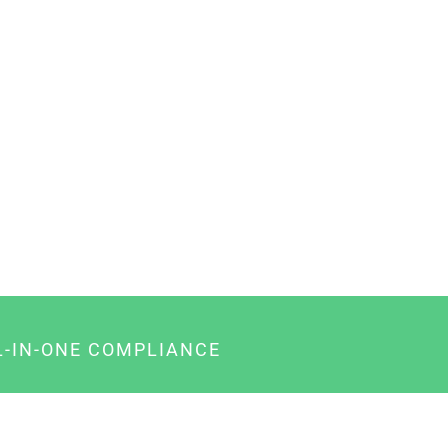
L-IN-ONE COMPLIANCE
gency-Paket für Agenturen