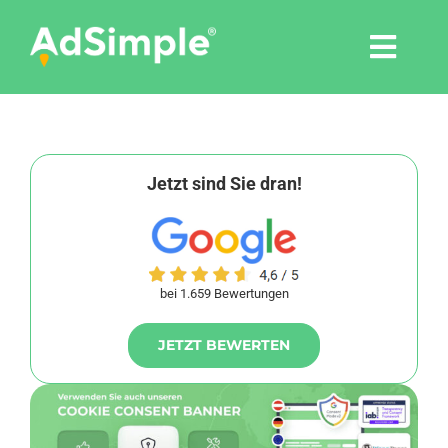
Skip
to
Togg
content
Navi
Leistungen
Tools
Jetzt sind Sie dran!
Pressemitteilungen
bei 1.659 Bewertungen
Shop
JETZT BEWERTEN
Agentur
Blog