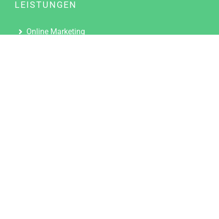
LEISTUNGEN
Online Marketing
Content Marketing
Content Marketing Abos
Content Marketing für Ärzte
Suchmaschinenoptimierung
Social Media Marketing
Influencer Marketing
Partnerprogramm
TOOLS