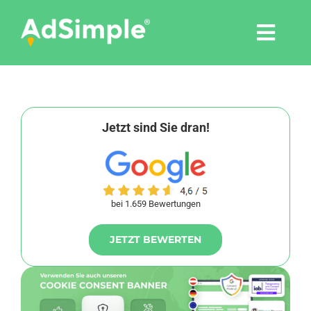
Skip
to
Togg
content
Navi
Leistungen
Tools
Jetzt sind Sie dran!
Pressemitteilungen
bei 1.659 Bewertungen
Shop
JETZT BEWERTEN
Agentur
Blog