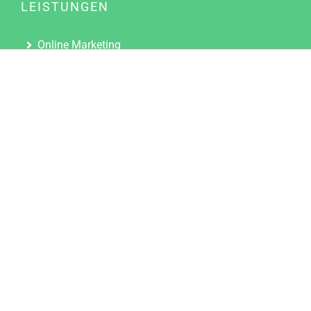
LEISTUNGEN
Online Marketing
Content Marketing
Content Marketing Abos
Content Marketing für Ärzte
Suchmaschinenoptimierung
Social Media Marketing
Influencer Marketing
Partnerprogramm
TOOLS