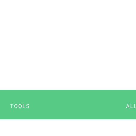
TOOLS
AL
Datenschutz Generator
A