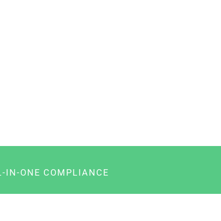
L-IN-ONE COMPLIANCE
gency-Paket für Agenturen