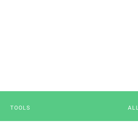
TOOLS
AL
Datenschutz Generator
A