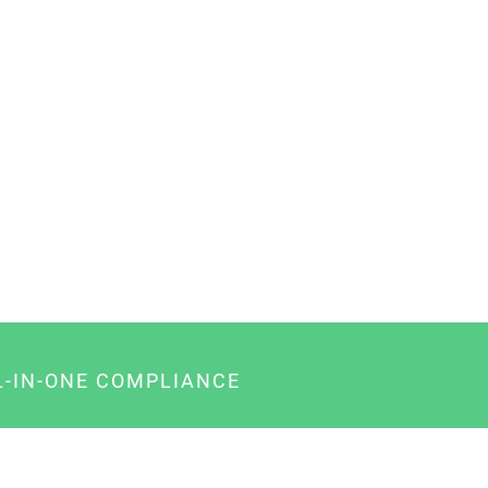
L-IN-ONE COMPLIANCE
gency-Paket für Agenturen